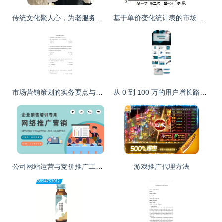
传统文化聚人心，为老服务享生活 ——电子科大公益小组“筑梦社区”市场营销策划
基于单价变化统计表的市场营销策略分析
市场营销策划的实务要点与价值体现
从 0 到 100 万的用户增长路径 | 2025 发布专属\n配图示意 红色主打色调，巨大的数字彩狮或创意产品剪影。\n\n## 一、(痛点)市场切入触痛 | Project Background(sn)−−−谁在用，产生什么问题？\n- **目标人群角色建立** 例如三大核心基因 ———— “加班族” 时间高压、外卖 “续命”；健身轻食族搜索超难；大学生“社交裂变性”、“闲逛魔”（高感知低负责的人形转化心态）。\n\n并标三排放大手表情emo记\n⚙难题 到系统层面——同类溢价包装分层用户反比心理场景
公司网站运营与竞价推广工作计划及网络营销方案汇报
游戏推广代理方法