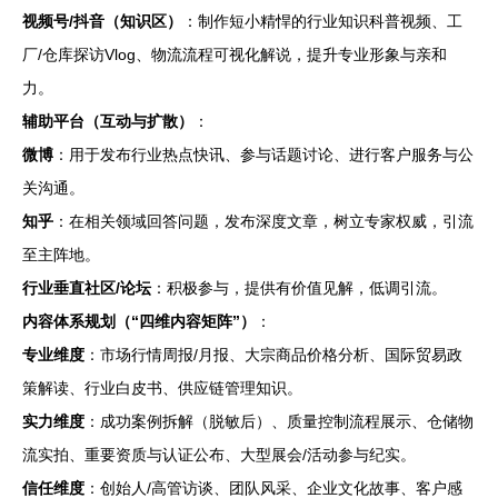
视频号/抖音（知识区）
：制作短小精悍的行业知识科普视频、工
厂/仓库探访Vlog、物流流程可视化解说，提升专业形象与亲和
力。
辅助平台（互动与扩散）
：
微博
：用于发布行业热点快讯、参与话题讨论、进行客户服务与公
关沟通。
知乎
：在相关领域回答问题，发布深度文章，树立专家权威，引流
至主阵地。
行业垂直社区/论坛
：积极参与，提供有价值见解，低调引流。
内容体系规划（“四维内容矩阵”）
：
专业维度
：市场行情周报/月报、大宗商品价格分析、国际贸易政
策解读、行业白皮书、供应链管理知识。
实力维度
：成功案例拆解（脱敏后）、质量控制流程展示、仓储物
流实拍、重要资质与认证公布、大型展会/活动参与纪实。
信任维度
：创始人/高管访谈、团队风采、企业文化故事、客户感