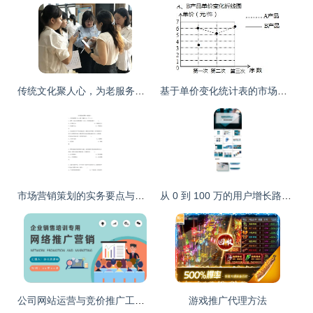
传统文化聚人心，为老服务享生活 ——电子科大公益小组“筑梦社区”市场营销策划
基于单价变化统计表的市场营销策略分析
市场营销策划的实务要点与价值体现
从 0 到 100 万的用户增长路径 | 2025 发布专属\n配图示意 红色主打色调，巨大的数字彩狮或创意产品剪影。\n\n## 一、(痛点)市场切入触痛 | Project Background(sn)−−−谁在用，产生什么问题？\n- **目标人群角色建立** 例如三大核心基因 ———— “加班族” 时间高压、外卖 “续命”；健身轻食族搜索超难；大学生“社交裂变性”、“闲逛魔”（高感知低负责的人形转化心态）。\n\n并标三排放大手表情emo记\n⚙难题 到系统层面——同类溢价包装分层用户反比心理场景
公司网站运营与竞价推广工作计划及网络营销方案汇报
游戏推广代理方法